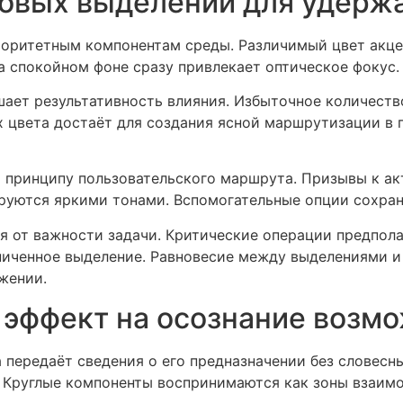
овых выделений для удерж
риоритетным компонентам среды. Различимый цвет акц
а спокойном фоне сразу привлекает оптическое фокус.
ает результативность влияния. Избыточное количест
х цвета достаёт для создания ясной маршрутизации в 
 принципу пользовательского маршрута. Призывы к а
руются яркими тонами. Вспомогательные опции сохра
я от важности задачи. Критические операции предпола
иченное выделение. Равновесие между выделениями и
жении.
 эффект на осознание возм
 передаёт сведения о его предназначении без словесн
Круглые компоненты воспринимаются как зоны взаимо