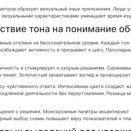
етров образует визуальный язык приложения. Люди уз
с визуальными характеристиками уменьшает время изу
ствие тона на понимание о
вные отклики на бессознательном уровне. Каждый тон
озбуждают активность и призывают к шагу. Прохладны
ичность и стимулирует к скорым решениям. Сиреневые
 пинап. Золотистый захватывает взгляд и провоцирует
ру чувственного ответа. Интенсивные цвета создают ж
родлённой деятельности без переутомления. Разница 
щение о решении. Монохромные палитры акцентируют 
ерный выбор схемы повышает веру пользователей к пл