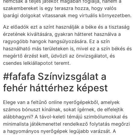
nemcsak a teljes játékot magában foglalja, hanem a
szakembereket is egy teraszra hozza, hogy valós
iparági dolgokat vitassanak meg virtuális környezetben.
Az előadók ezt a színt használják a béke és a tisztaság
érzetének kiváltására, gyakran hátteret használva a
ragyogóbb hangok hangsúlyozására. Ez a szín
használható más területeken is, mivel ez a szín békés és
megértő érzést kelt, üdvözli az önvizsgálatot, és
csendes lelkiállapotot teremt.
#fafafa Színvizsgálat a
fehér háttérhez képest
Elege van a feltűnő online nyerőgépekből, amelyek
számos bónuszt kínálnak, sokat ígérnek, de elfelejtik
alábbhagyni? A távol-keleti témájú szimbólumokkal és
minimalista játékmenettel rendelkező folytatás megőrzi
a hagyományos nyerőgépek legújabb varázsát. A