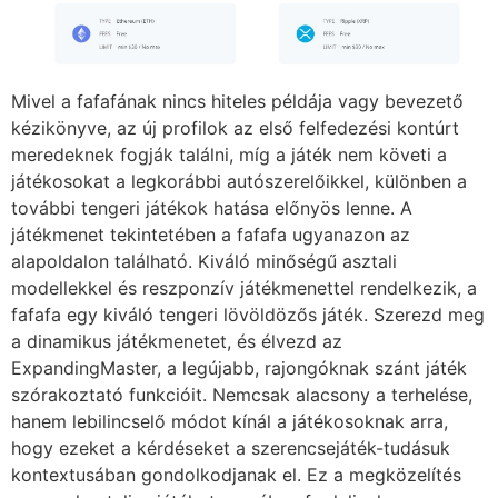
Mivel a fafafának nincs hiteles példája vagy bevezető
kézikönyve, az új profilok az első felfedezési kontúrt
meredeknek fogják találni, míg a játék nem követi a
játékosokat a legkorábbi autószerelőikkel, különben a
további tengeri játékok hatása előnyös lenne. A
játékmenet tekintetében a fafafa ugyanazon az
alapoldalon található. Kiváló minőségű asztali
modellekkel és reszponzív játékmenettel rendelkezik, a
fafafa egy kiváló tengeri lövöldözős játék. Szerezd meg
a dinamikus játékmenetet, és élvezd az
ExpandingMaster, a legújabb, rajongóknak szánt játék
szórakoztató funkcióit. Nemcsak alacsony a terhelése,
hanem lebilincselő módot kínál a játékosoknak arra,
hogy ezeket a kérdéseket a szerencsejáték-tudásuk
kontextusában gondolkodjanak el. Ez a megközelítés