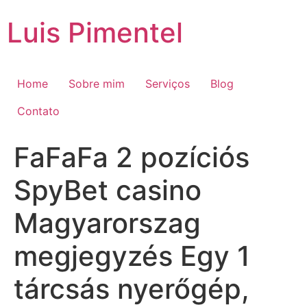
Ir
Luis Pimentel
para
o
conteúdo
Home
Sobre mim
Serviços
Blog
Contato
FaFaFa 2 pozíciós
SpyBet casino
Magyarorszag
megjegyzés Egy 1
tárcsás nyerőgép,