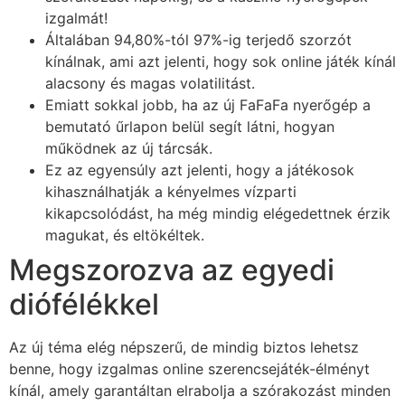
izgalmát!
Általában 94,80%-tól 97%-ig terjedő szorzót
kínálnak, ami azt jelenti, hogy sok online játék kínál
alacsony és magas volatilitást.
Emiatt sokkal jobb, ha az új FaFaFa nyerőgép a
bemutató űrlapon belül segít látni, hogyan
működnek az új tárcsák.
Ez az egyensúly azt jelenti, hogy a játékosok
kihasználhatják a kényelmes vízparti
kikapcsolódást, ha még mindig elégedettnek érzik
magukat, és eltökéltek.
Megszorozva az egyedi
diófélékkel
Az új téma elég népszerű, de mindig biztos lehetsz
benne, hogy izgalmas online szerencsejáték-élményt
kínál, amely garantáltan elrabolja a szórakozást minden