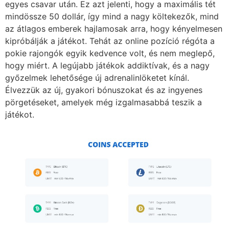
egyes csavar után. Ez azt jelenti, hogy a maximális tét
mindössze 50 dollár, így mind a nagy költekezők, mind
az átlagos emberek hajlamosak arra, hogy kényelmesen
kipróbálják a játékot. Tehát az online pozíció régóta a
pokie rajongók egyik kedvence volt, és nem meglepő,
hogy miért. A legújabb játékok addiktívak, és a nagy
győzelmek lehetősége új adrenalinlöketet kínál.
Élvezzük az új, gyakori bónuszokat és az ingyenes
pörgetéseket, amelyek még izgalmasabbá teszik a
játékot.