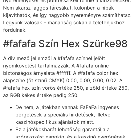
nyereményeket és pontossá kell tennie a kifizetéseket.
Nem akarsz laggos tárcsákat, különben a hibák
kijavíthatók, és így nagyobb nyereményre számíthatsz.
Legyünk valósak – manapság sokan a telefonjukhoz
fordulnak.
#fafafa Szín Hex Szürke98
A div mező jellemzői a #fafafa színnel jelölt
nyomkövetést tartalmazzák. A #fafafa online
biztonságos árnyalata #ffffff. A #fafafa color hex
alapszíne (öt színű CMYK) 0.00, 0.00, 0.00, 0.02. A
#fafafa hex szín vörös értéke 250, a zöld értéke 250,
az RGB kékes értéke pedig 250.
De nem, a játékban vannak FaFaFa ingyenes
pörgetések a speciális hirdetések, illetve
kaszinóspecifikus ajánlatok miatt.
Ez a játékosbarát lehetőség garantálja a
szórakozást napokig, és a kaszinó nyerőgépek