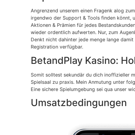
Angrenzend unserem einen Fragenk alog zum Pr
irgendwo der Support & Tools finden könnt, u
Aktionen & Prämien für jedes Bestandskunden
wieder ordentlich aufwerten. Nur, zum Augen
Denkt nicht dahinter jede menge lange damit 
Registration verfügbar.
BetandPlay Kasino: Hoh
Somit solltest sekundär du dich inoffizieller
Spielsaal zu praxis. Mein Anmutung unter folg
Eine sichere Spielumgebung sei qua unser wi
Umsatzbedingungen