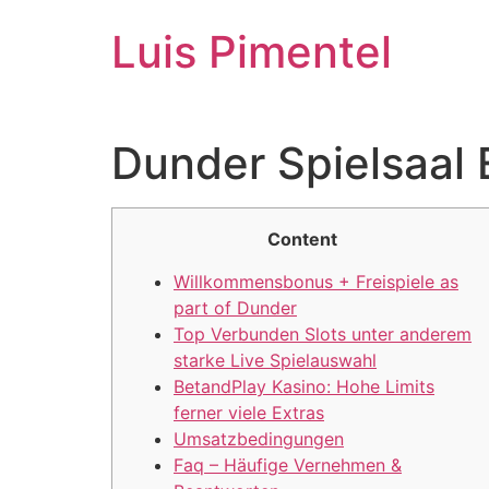
Ir
Luis Pimentel
para
o
conteúdo
Dunder Spielsaal
Content
Willkommensbonus + Freispiele as
part of Dunder
Top Verbunden Slots unter anderem
starke Live Spielauswahl
BetandPlay Kasino: Hohe Limits
ferner viele Extras
Umsatzbedingungen
Faq – Häufige Vernehmen &