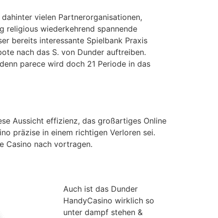
dahinter vielen Partnerorganisationen,
tig religious wiederkehrend spannende
r bereits interessante Spielbank Praxis
bote nach das S. von Dunder auftreiben.
 denn parece wird doch 21 Periode in das
ese Aussicht effizienz, das großartiges Online
o präzise in einem richtigen Verloren sei.
e Casino nach vortragen.
Auch ist das Dunder
HandyCasino wirklich so
unter dampf stehen &