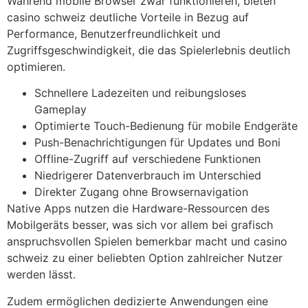
Während mobile Browser zwar funktionieren, bieten
casino schweiz deutliche Vorteile in Bezug auf
Performance, Benutzerfreundlichkeit und
Zugriffsgeschwindigkeit, die das Spielerlebnis deutlich
optimieren.
Schnellere Ladezeiten und reibungsloses
Gameplay
Optimierte Touch-Bedienung für mobile Endgeräte
Push-Benachrichtigungen für Updates und Boni
Offline-Zugriff auf verschiedene Funktionen
Niedrigerer Datenverbrauch im Unterschied
Direkter Zugang ohne Browsernavigation
Native Apps nutzen die Hardware-Ressourcen des
Mobilgeräts besser, was sich vor allem bei grafisch
anspruchsvollen Spielen bemerkbar macht und casino
schweiz zu einer beliebten Option zahlreicher Nutzer
werden lässt.
Zudem ermöglichen dedizierte Anwendungen eine