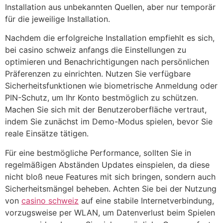
Installation aus unbekannten Quellen, aber nur temporär
für die jeweilige Installation.
Nachdem die erfolgreiche Installation empfiehlt es sich,
bei casino schweiz anfangs die Einstellungen zu
optimieren und Benachrichtigungen nach persönlichen
Präferenzen zu einrichten. Nutzen Sie verfügbare
Sicherheitsfunktionen wie biometrische Anmeldung oder
PIN-Schutz, um Ihr Konto bestmöglich zu schützen.
Machen Sie sich mit der Benutzeroberfläche vertraut,
indem Sie zunächst im Demo-Modus spielen, bevor Sie
reale Einsätze tätigen.
Für eine bestmögliche Performance, sollten Sie in
regelmäßigen Abständen Updates einspielen, da diese
nicht bloß neue Features mit sich bringen, sondern auch
Sicherheitsmängel beheben. Achten Sie bei der Nutzung
von
casino schweiz
auf eine stabile Internetverbindung,
vorzugsweise per WLAN, um Datenverlust beim Spielen