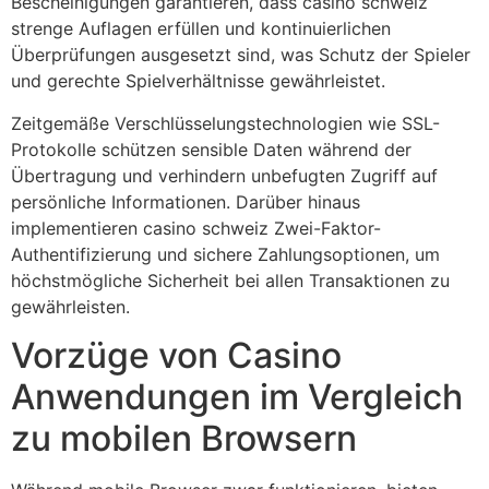
Bescheinigungen garantieren, dass casino schweiz
strenge Auflagen erfüllen und kontinuierlichen
Überprüfungen ausgesetzt sind, was Schutz der Spieler
und gerechte Spielverhältnisse gewährleistet.
Zeitgemäße Verschlüsselungstechnologien wie SSL-
Protokolle schützen sensible Daten während der
Übertragung und verhindern unbefugten Zugriff auf
persönliche Informationen. Darüber hinaus
implementieren casino schweiz Zwei-Faktor-
Authentifizierung und sichere Zahlungsoptionen, um
höchstmögliche Sicherheit bei allen Transaktionen zu
gewährleisten.
Vorzüge von Casino
Anwendungen im Vergleich
zu mobilen Browsern