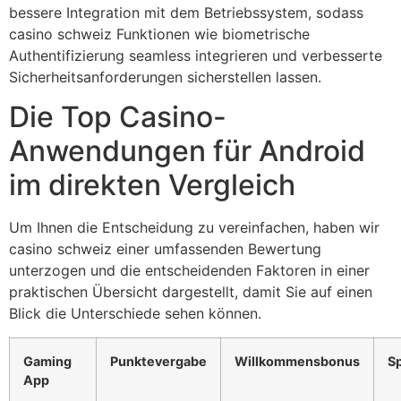
bessere Integration mit dem Betriebssystem, sodass
casino schweiz Funktionen wie biometrische
Authentifizierung seamless integrieren und verbesserte
Sicherheitsanforderungen sicherstellen lassen.
Die Top Casino-
Anwendungen für Android
im direkten Vergleich
Um Ihnen die Entscheidung zu vereinfachen, haben wir
casino schweiz einer umfassenden Bewertung
unterzogen und die entscheidenden Faktoren in einer
praktischen Übersicht dargestellt, damit Sie auf einen
Blick die Unterschiede sehen können.
Gaming
Punktevergabe
Willkommensbonus
S
App