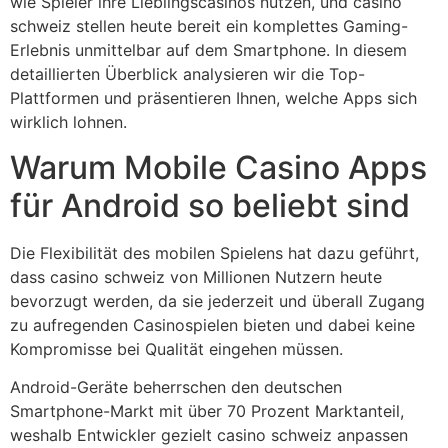
wie Spieler ihre Lieblingscasinos nutzen, und casino
schweiz stellen heute bereit ein komplettes Gaming-
Erlebnis unmittelbar auf dem Smartphone. In diesem
detaillierten Überblick analysieren wir die Top-
Plattformen und präsentieren Ihnen, welche Apps sich
wirklich lohnen.
Warum Mobile Casino Apps
für Android so beliebt sind
Die Flexibilität des mobilen Spielens hat dazu geführt,
dass casino schweiz von Millionen Nutzern heute
bevorzugt werden, da sie jederzeit und überall Zugang
zu aufregenden Casinospielen bieten und dabei keine
Kompromisse bei Qualität eingehen müssen.
Android-Geräte beherrschen den deutschen
Smartphone-Markt mit über 70 Prozent Marktanteil,
weshalb Entwickler gezielt casino schweiz anpassen