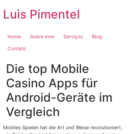
Ir
Luis Pimentel
para
o
conteúdo
Home
Sobre mim
Serviços
Blog
Contato
Die top Mobile
Casino Apps für
Android-Geräte im
Vergleich
Mobiles Spielen hat die Art und Weise revolutioniert,