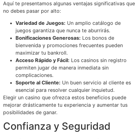
Aquí te presentamos algunas ventajas significativas que
no debes pasar por alto:
Variedad de Juegos:
Un amplio catálogo de
juegos garantiza que nunca te aburrirás.
Bonificaciones Generosas:
Los bonos de
bienvenida y promociones frecuentes pueden
maximizar tu bankroll.
Acceso Rápido y Fácil:
Los casinos sin registro
permiten jugar de manera inmediata sin
complicaciones.
Soporte al Cliente:
Un buen servicio al cliente es
esencial para resolver cualquier inquietud.
Elegir un casino que ofrezca estos beneficios puede
mejorar drásticamente tu experiencia y aumentar tus
posibilidades de ganar.
Confianza y Seguridad