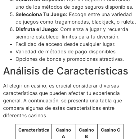
uno de los métodos de pago seguros disponibles.
Selecciona Tu Juego:
Escoge entre una variedad
de juegos como tragamonedas, blackjack, o ruleta.
Disfruta el Juego:
Comienza a jugar y recuerda
siempre establecer límites para tu diversión.
Facilidad de acceso desde cualquier lugar.
Variedad de métodos de pago disponibles.
Opciones de bonos y promociones atractivas.
Análisis de Características
Al elegir un casino, es crucial considerar diversas
características que pueden afectar tu experiencia
general. A continuación, se presenta una tabla que
compara algunas de estas características entre
diferentes casinos.
Característica
Casino
Casino
Casino C
A
B