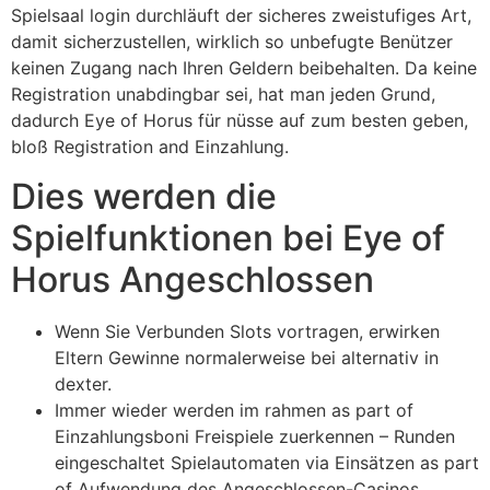
Spielsaal login durchläuft der sicheres zweistufiges Art,
damit sicherzustellen, wirklich so unbefugte Benützer
keinen Zugang nach Ihren Geldern beibehalten. Da keine
Registration unabdingbar sei, hat man jeden Grund,
dadurch Eye of Horus für nüsse auf zum besten geben,
bloß Registration and Einzahlung.
Dies werden die
Spielfunktionen bei Eye of
Horus Angeschlossen
Wenn Sie Verbunden Slots vortragen, erwirken
Eltern Gewinne normalerweise bei alternativ in
dexter.
Immer wieder werden im rahmen as part of
Einzahlungsboni Freispiele zuerkennen – Runden
eingeschaltet Spielautomaten via Einsätzen as part
of Aufwendung des Angeschlossen-Casinos.