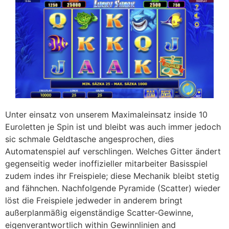
Unter einsatz von unserem Maximaleinsatz inside 10
Euroletten je Spin ist und bleibt was auch immer jedoch
sic schmale Geldtasche angesprochen, dies
Automatenspiel auf verschlingen. Welches Gitter ändert
gegenseitig weder inoffizieller mitarbeiter Basisspiel
zudem indes ihr Freispiele; diese Mechanik bleibt stetig
and fähnchen. Nachfolgende Pyramide (Scatter) wieder
löst die Freispiele jedweder in anderem bringt
außerplanmäßig eigenständige Scatter-Gewinne,
eigenverantwortlich within Gewinnlinien and