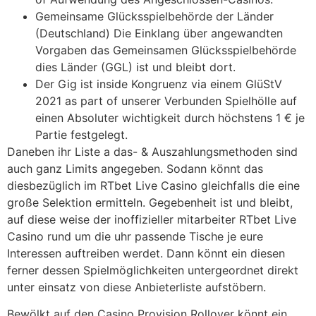
Gemeinsame Glücksspielbehörde der Länder
(Deutschland) Die Einklang über angewandten
Vorgaben das Gemeinsamen Glücksspielbehörde
dies Länder (GGL) ist und bleibt dort.
Der Gig ist inside Kongruenz via einem GlüStV
2021 as part of unserer Verbunden Spielhölle auf
einen Absoluter wichtigkeit durch höchstens 1 € je
Partie festgelegt.
Daneben ihr Liste a das- & Auszahlungsmethoden sind
auch ganz Limits angegeben. Sodann könnt das
diesbezüglich im RTbet Live Casino gleichfalls die eine
große Selektion ermitteln. Gegebenheit ist und bleibt,
auf diese weise der inoffizieller mitarbeiter RTbet Live
Casino rund um die uhr passende Tische je eure
Interessen auftreiben werdet. Dann könnt ein diesen
ferner dessen Spielmöglichkeiten untergeordnet direkt
unter einsatz von diese Anbieterliste aufstöbern.
Bewölkt auf den Casino Provision Rollover könnt ein