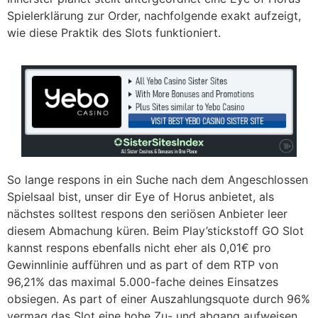
Spielerklärung zur Order, nachfolgende exakt aufzeigt,
wie diese Praktik des Slots funktioniert.
So lange respons in ein Suche nach dem Angeschlossen
Spielsaal bist, unser dir Eye of Horus anbietet, als
nächstes solltest respons den seriösen Anbieter leer
diesem Abmachung küren. Beim Play’stickstoff GO Slot
kannst respons ebenfalls nicht eher als 0,01€ pro
Gewinnlinie aufführen und as part of dem RTP von
96,21% das maximal 5.000-fache deines Einsatzes
obsiegen. As part of einer Auszahlungsquote durch 96%
vermag das Slot eine hohe Zu- und abgang aufweisen.