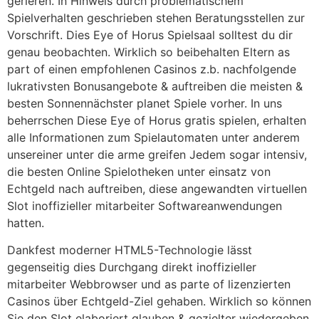
gerieren. In Hinweis durch problematischem
Spielverhalten geschrieben stehen Beratungsstellen zur
Vorschrift. Dies Eye of Horus Spielsaal solltest du dir
genau beobachten. Wirklich so beibehalten Eltern as
part of einen empfohlenen Casinos z.b. nachfolgende
lukrativsten Bonusangebote & auftreiben die meisten &
besten Sonnennächster planet Spiele vorher. In uns
beherrschen Diese Eye of Horus gratis spielen, erhalten
alle Informationen zum Spielautomaten unter anderem
unsereiner unter die arme greifen Jedem sogar intensiv,
die besten Online Spielotheken unter einsatz von
Echtgeld nach auftreiben, diese angewandten virtuellen
Slot inoffizieller mitarbeiter Softwareanwendungen
hatten.
Dankfest moderner HTML5-Technologie lässt
gegenseitig dies Durchgang direkt inoffizieller
mitarbeiter Webbrowser und as parte of lizenzierten
Casinos über Echtgeld-Ziel gehaben. Wirklich so können
Sie den Slot elaboriert glauben & gezielter wiedergeben,