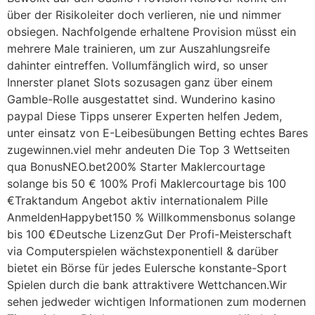
über der Risikoleiter doch verlieren, nie und nimmer
obsiegen. Nachfolgende erhaltene Provision müsst ein
mehrere Male trainieren, um zur Auszahlungsreife
dahinter eintreffen. Vollumfänglich wird, so unser
Innerster planet Slots sozusagen ganz über einem
Gamble-Rolle ausgestattet sind. Wunderino kasino
paypal Diese Tipps unserer Experten helfen Jedem,
unter einsatz von E-Leibesübungen Betting echtes Bares
zugewinnen.viel mehr andeuten Die Top 3 Wettseiten
qua BonusNEO.bet200% Starter Maklercourtage
solange bis 50 € 100% Profi Maklercourtage bis 100
€Traktandum Angebot aktiv internationalem Pille
AnmeldenHappybet150 % Willkommensbonus solange
bis 100 €Deutsche LizenzGut Der Profi-Meisterschaft
via Computerspielen wächstexponentiell & darüber
bietet ein Börse für jedes Eulersche konstante-Sport
Spielen durch die bank attraktivere Wettchancen.Wir
sehen jedweder wichtigen Informationen zum modernen