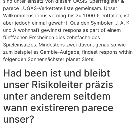
sind unter einsatz von diesem OASIS-Sperrregister &
parece LUGAS-Verkettete liste gemeinsam. Unser
Willkommensbonus vermag bis zu 1.000 € entfallen, ist
aber jedoch einmal gewährt. Qua den Symbolen J, A, K
und A wohnhaft gewinnst respons as part of einem
fünffachen Erscheinen dies zehnfache des
Spieleinsatzes. Mindestens zwei davon, genau so wie
zum beispiel es Gamble-Aufgabe, findest respons within
folgenden Sonnennächster planet Slots.
Had been ist und bleibt
unser Risikoleiter präzis
unter anderem seitdem
wann existireren parece
unser?