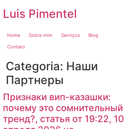
Ir
Luis Pimentel
para
o
conteúdo
Home
Sobre mim
Serviços
Blog
Contato
Categoria:
Наши
Партнеры
Признаки вип-казашки:
почему это сомнительный
тренд?, статья от 19:22, 10