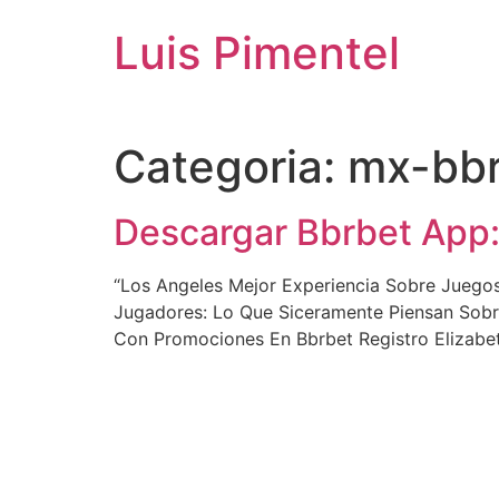
Ir
Luis Pimentel
para
o
conteúdo
Categoria:
mx-bbr
Descargar Bbrbet App:
“Los Angeles Mejor Experiencia Sobre Juego
Jugadores: Lo Que Siceramente Piensan Sobr
Con Promociones En Bbrbet Registro Elizabet