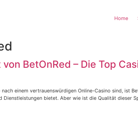
Home
ed
t von BetOnRed – Die Top Cas
nach einem vertrauenswürdigen Online-Casino sind, ist Bet
 Dienstleistungen bietet. Aber wie ist die Qualität dieser S