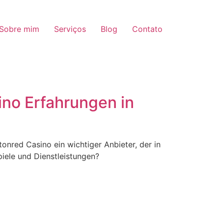
Sobre mim
Serviços
Blog
Contato
ino Erfahrungen in
onred Casino ein wichtiger Anbieter, der in
piele und Dienstleistungen?