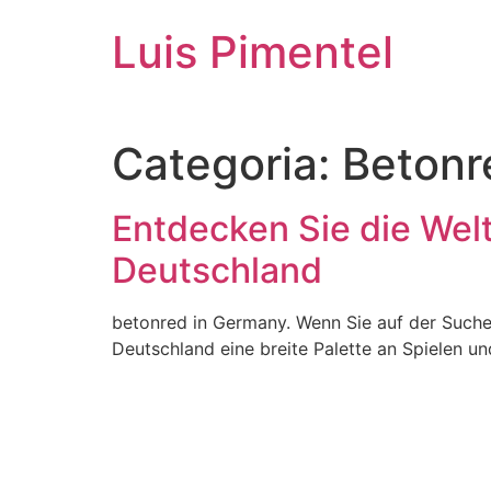
Ir
Luis Pimentel
para
o
conteúdo
Categoria:
Betonr
Entdecken Sie die Wel
Deutschland
betonred in Germany. Wenn Sie auf der Suche 
Deutschland eine breite Palette an Spielen und