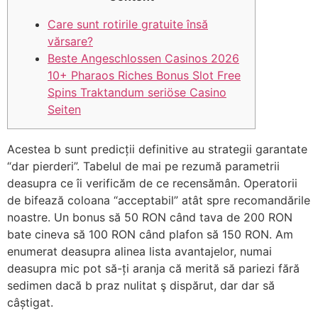
Care sunt rotirile gratuite însă
vărsare?
Beste Angeschlossen Casinos 2026
10+ Pharaos Riches Bonus Slot Free
Spins Traktandum seriöse Casino
Seiten
Acestea b sunt predicții definitive au strategii garantate
“dar pierderi”. Tabelul de mai pe rezumă parametrii
deasupra ce îi verificăm de ce recensămân. Operatorii
de bifează coloana “acceptabil” atât spre recomandările
noastre. Un bonus să 50 RON când tava de 200 RON
bate cineva să 100 RON când plafon să 150 RON.
Am
enumerat deasupra alinea lista avantajelor, numai
deasupra mic pot să-ți aranja că merită să pariezi fără
sedimen dacă b praz nulitat ş dispărut, dar dar să
câștigat.