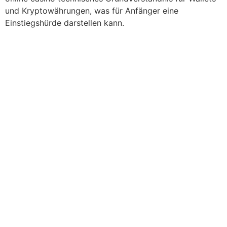
und Kryptowährungen, was für Anfänger eine
Einstiegshürde darstellen kann.