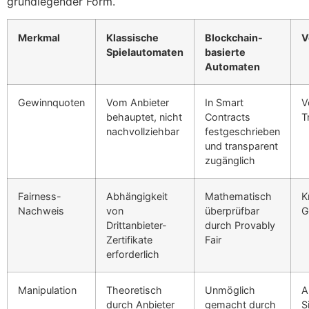
grundlegender Form.
Merkmal
Klassische
Blockchain-
V
Spielautomaten
basierte
Automaten
Gewinnquoten
Vom Anbieter
In Smart
V
behauptet, nicht
Contracts
T
nachvollziehbar
festgeschrieben
und transparent
zugänglich
Fairness-
Abhängigkeit
Mathematisch
K
Nachweis
von
überprüfbar
G
Drittanbieter-
durch Provably
Zertifikate
Fair
erforderlich
Manipulation
Theoretisch
Unmöglich
A
durch Anbieter
gemacht durch
S