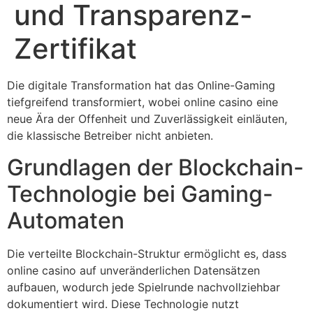
und Transparenz-
Zertifikat
Die digitale Transformation hat das Online-Gaming
tiefgreifend transformiert, wobei online casino eine
neue Ära der Offenheit und Zuverlässigkeit einläuten,
die klassische Betreiber nicht anbieten.
Grundlagen der Blockchain-
Technologie bei Gaming-
Automaten
Die verteilte Blockchain-Struktur ermöglicht es, dass
online casino auf unveränderlichen Datensätzen
aufbauen, wodurch jede Spielrunde nachvollziehbar
dokumentiert wird. Diese Technologie nutzt