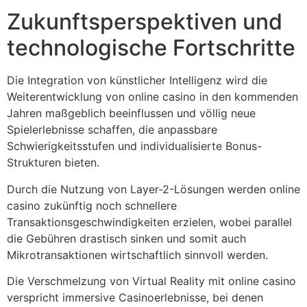
Zukunftsperspektiven und
technologische Fortschritte
Die Integration von künstlicher Intelligenz wird die
Weiterentwicklung von online casino in den kommenden
Jahren maßgeblich beeinflussen und völlig neue
Spielerlebnisse schaffen, die anpassbare
Schwierigkeitsstufen und individualisierte Bonus-
Strukturen bieten.
Durch die Nutzung von Layer-2-Lösungen werden online
casino zukünftig noch schnellere
Transaktionsgeschwindigkeiten erzielen, wobei parallel
die Gebühren drastisch sinken und somit auch
Mikrotransaktionen wirtschaftlich sinnvoll werden.
Die Verschmelzung von Virtual Reality mit online casino
verspricht immersive Casinoerlebnisse, bei denen