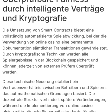
durch intelligente Verträge
und Kryptografie
Die Umsetzung von Smart Contracts bietet eine
vollständig automatisierte Spielabwicklung, bei der die
Verwendung von online casino eine permanente
Dokumentation sämtlicher Transaktionen gewährleistet.
Durch kryptografische Techniken werden alle
Spielergebnisse in der Blockchain gespeichert und
können jederzeit von externen Prüfern überprüft
werden.
Diese technische Neuerung etabliert ein
Vertrauensverhältnis zwischen Betreibern und Spielern,
das auf mathematischen Grundlagen basiert. Die
dezentrale Struktur verhindert spätere Veränderungen,
während die Implementierung von online casino
gleichzeitig höchste Sicherheitsstandards für alle