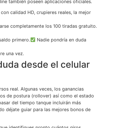
ine también poseen aplicaciones oficiales.
 con calidad HD, crupieres reales, la mejor
arse completamente los 100 tiradas gratuito.
saldo primero.
Nadie pondrí­a en duda
re una vez.
 duda desde el celular
rsos real. Algunas veces, los ganancias
os de postura (rollover) así­ como el estado
 pasar del tiempo tanque incluirán más
rado déjate guiar para las mejores bonos de
 que identifiques pronto cuántos giros