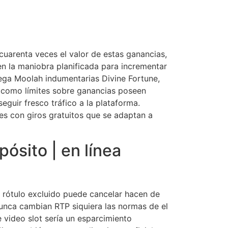
 cuarenta veces el valor de estas ganancias,
en la maniobra planificada para incrementar
ega Moolah indumentarias Divine Fortune,
í­ como límites sobre ganancias poseen
eguir fresco tráfico a la plataforma.
es con giros gratuitos que se adaptan a
ósito | en línea
r rótulo excluido puede cancelar hacen de
nunca cambian RTP siquiera las normas de el
 video slot serí­a un esparcimiento