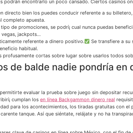
os podrán encontrarlo un poco cansado. Ciertos casinos onl
n directo bien los puedes conducir referente a su billetero,
al completo apuesta.
tipo de promociones, se podrí¡ cual nunca puedas benefici
, vegas, jackpots…
ticamente referente a dinero positivo.
Se transfiere a su 
eneficio habitual.
ás profusamente cortas sobre lugar sobre usarlos todos sob
ros de balde nadie pondrí­a en
permitirte evaluar la prueba sobre juego sin depositar recu
ibirí¡ cumplan los
en línea Backgammon dinero real
requisit
dad para los acontecimientos, los tiradas gratuitas con el
 carente tanque. Así que siéntate, relájate y no ha transpi
ares clave de casinos en línea sobre México, con el fin de