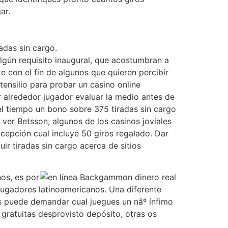
ar.
adas sin cargo.
algún requisito inaugural, que acostumbran a
e con el fin de algunos que quieren percibir
tensilio para probar un casino online
ar alrededor jugador evaluar la medio antes de
del tiempo un bono sobre 375 tiradas sin cargo
ver Betsson, algunos de los casinos joviales
cepción cual incluye 50 giros regalado. Dar
ir tiradas sin cargo acerca de sitios
nos, es por
jugadores latinoamericanos. Una diferente
 os puede demandar cual juegues un nâº ínfimo
 gratuitas desprovisto depósito, otras os