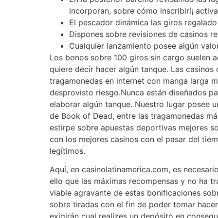
incorporan, sobre cómo inscribirí¡ acti
El pescador dinámica las giros regalado
Dispones sobre revisiones de casinos re
Cualquier lanzamiento posee algún valor
Los bonos sobre 100 giros sin cargo suelen a
quiere decir hacer algún tanque. Las casinos 
tragamonedas en internet con manga larga mayo
desprovisto riesgo.Nunca están diseñados para
elaborar algún tanque. Nuestro lugar posee un
de Book of Dead, entre las tragamonedas más 
estirpe sobre apuestas deportivas mejores so
con los mejores casinos con el pasar del tiem
legítimos.
Aquí, en casinolatinamerica.com, es necesario
ello que las máximas recompensas y no ha tra
viable agravante de estas bonificaciones sob
sobre tiradas con el fin de poder tomar hacen
exigirán cual realizes un depósito en consegu