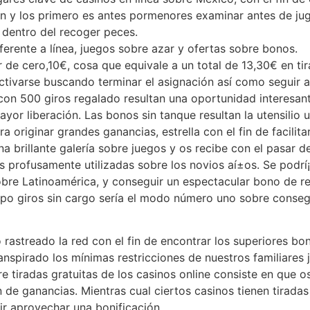
van y los primero es antes pormenores examinar antes de jug
 dentro del recoger peces.
ferente a línea, juegos sobre azar y ofertas sobre bonos.
 de cero,10€, cosa que equivale a un total de 13,30€ en tir
ctivarse buscando terminar el asignación así­ como seguir 
con 500 giros regalado resultan una oportunidad interesant
r liberación. Las bonos sin tanque resultan la utensilio u
 originar grandes ganancias, estrella con el fin de facilit
a brillante galería sobre juegos y os recibe con el pasar 
profusamente utilizadas sobre los novios aí±os. Se podrí¡ 
bre Latinoamérica, y conseguir un espectacular bono de re
po giros sin cargo serí­a el modo número uno sobre consegu
 rastreado la red con el fin de encontrar los superiores bo
nspirado los mínimas restricciones de nuestros familiares 
re tiradas gratuitas de los casinos online consiste en que
 de ganancias. Mientras cual ciertos casinos tienen tiradas
ir aprovechar una bonificación.