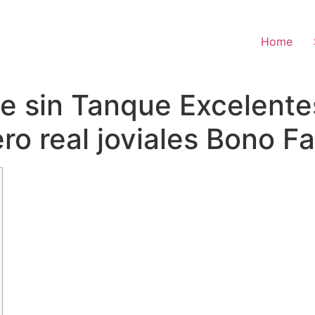
Home
e sin Tanque Excelente
 real joviales Bono Fa