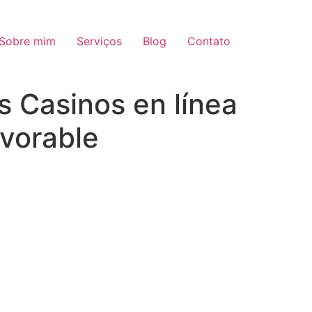
Sobre mim
Serviços
Blog
Contato
s Casinos en línea
vorable