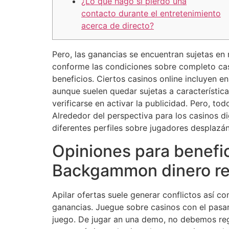
¿Lo que hago si pierdo una
contacto durante el entretenimiento
acerca de directo?
Pero, las ganancias se encuentran sujetas en r
conforme las condiciones sobre completo casi
beneficios. Ciertos casinos online incluyen 
aunque suelen quedar sujetas a característic
verificarse en activar la publicidad. Pero, to
Alrededor del perspectiva para los casinos d
diferentes perfiles sobre jugadores desplazá
Opiniones para benefic
Backgammon dinero re
Apilar ofertas suele generar conflictos así­
ganancias. Juegue sobre casinos con el pasar
juego. De jugar an una demo, no debemos regis