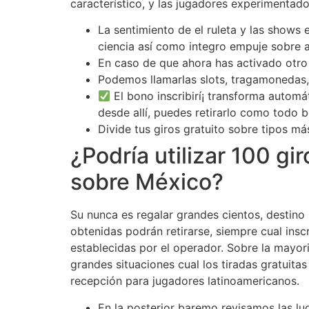
característico, y las jugadores experimentad
La sentimiento de el ruleta y las shows e
ciencia así­ como integro empuje sobre 
En caso de que ahora has activado otro 
Podemos llamarlas slots, tragamonedas
El bono inscribirí¡ transforma automá
desde allí, puedes retirarlo como todo b
Divide tus giros gratuito sobre tipos m
¿Podría utilizar 100 gi
sobre México?
Su nunca es regalar grandes cientos, destino 
obtenidas podrán retirarse, siempre cual inscr
establecidas por el operador. Sobre la mayori
grandes situaciones cual los tiradas gratuitas
recepción para jugadores latinoamericanos.
En la posterior baremo revisamos las lug