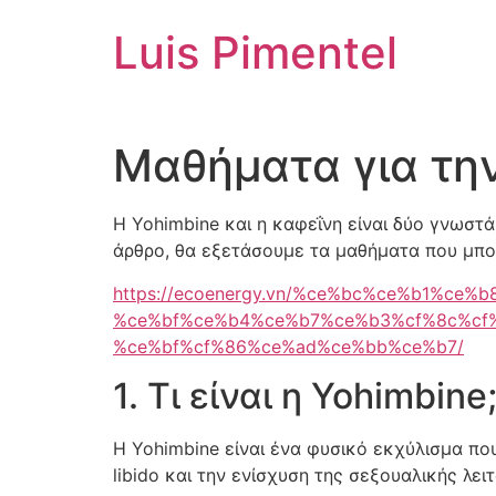
Ir
Luis Pimentel
para
o
conteúdo
Μαθήματα για την
Η Yohimbine και η καφεΐνη είναι δύο γνωστ
άρθρο, θα εξετάσουμε τα μαθήματα που μπορ
https://ecoenergy.vn/%ce%bc%ce%b1%ce%
%ce%bf%ce%b4%ce%b7%ce%b3%cf%8c%cf%
%ce%bf%cf%86%ce%ad%ce%bb%ce%b7/
1. Τι είναι η Yohimbine
Η Yohimbine είναι ένα φυσικό εκχύλισμα πο
libido και την ενίσχυση της σεξουαλικής λε